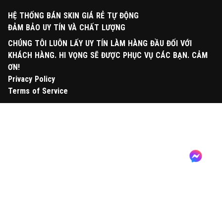
HỆ THỐNG BÁN SKIN GIÁ RẺ TỰ ĐỘNG
ĐẢM BẢO UY TÍN VÀ CHẤT LƯỢNG
CHÚNG TÔI LUÔN LẤY UY TÍN LÀM HÀNG ĐẦU ĐỐI VỚI
KHÁCH HÀNG. HI VỌNG SẼ ĐƯỢC PHỤC VỤ CÁC BẠN. CẢM
ƠN!
Privacy Policy
Terms of Service