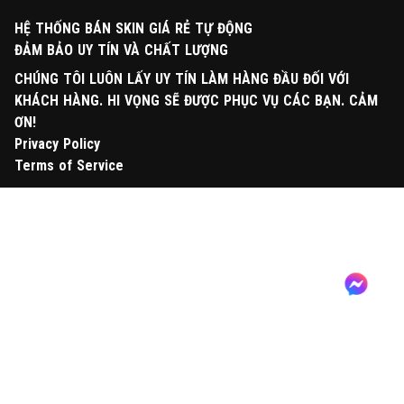
HỆ THỐNG BÁN SKIN GIÁ RẺ TỰ ĐỘNG
ĐẢM BẢO UY TÍN VÀ CHẤT LƯỢNG
CHÚNG TÔI LUÔN LẤY UY TÍN LÀM HÀNG ĐẦU ĐỐI VỚI
KHÁCH HÀNG. HI VỌNG SẼ ĐƯỢC PHỤC VỤ CÁC BẠN. CẢM
ƠN!
Privacy Policy
Terms of Service