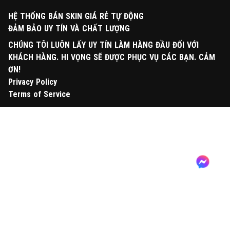
HỆ THỐNG BÁN SKIN GIÁ RẺ TỰ ĐỘNG
ĐẢM BẢO UY TÍN VÀ CHẤT LƯỢNG
CHÚNG TÔI LUÔN LẤY UY TÍN LÀM HÀNG ĐẦU ĐỐI VỚI
KHÁCH HÀNG. HI VỌNG SẼ ĐƯỢC PHỤC VỤ CÁC BẠN. CẢM
ƠN!
Privacy Policy
Terms of Service