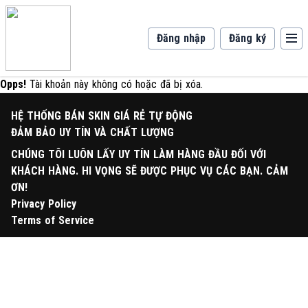
Đăng nhập
Đăng ký
Opps!
Tài khoản này không có hoặc đã bị xóa.
HỆ THỐNG BÁN SKIN GIÁ RẺ TỰ ĐỘNG
ĐẢM BẢO UY TÍN VÀ CHẤT LƯỢNG
CHÚNG TÔI LUÔN LẤY UY TÍN LÀM HÀNG ĐẦU ĐỐI VỚI
KHÁCH HÀNG. HI VỌNG SẼ ĐƯỢC PHỤC VỤ CÁC BẠN. CẢM
ƠN!
Privacy Policy
Terms of Service