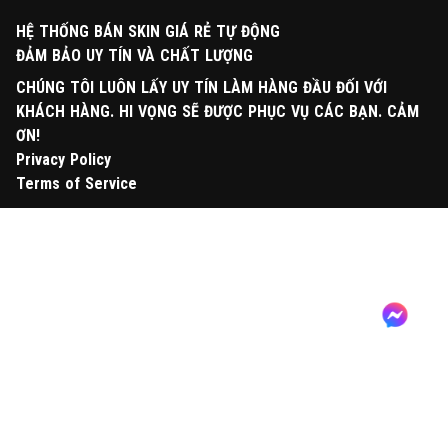
HỆ THỐNG BÁN SKIN GIÁ RẺ TỰ ĐỘNG
ĐẢM BẢO UY TÍN VÀ CHẤT LƯỢNG
CHÚNG TÔI LUÔN LẤY UY TÍN LÀM HÀNG ĐẦU ĐỐI VỚI
KHÁCH HÀNG. HI VỌNG SẼ ĐƯỢC PHỤC VỤ CÁC BẠN. CẢM
ƠN!
Privacy Policy
Terms of Service