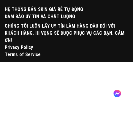
HỆ THỐNG BÁN SKIN GIÁ RẺ TỰ ĐỘNG
ĐẢM BẢO UY TÍN VÀ CHẤT LƯỢNG
CHÚNG TÔI LUÔN LẤY UY TÍN LÀM HÀNG ĐẦU ĐỐI VỚI
KHÁCH HÀNG. HI VỌNG SẼ ĐƯỢC PHỤC VỤ CÁC BẠN. CẢM
ƠN!
Privacy Policy
Terms of Service